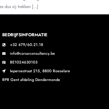
s dus zij trekken […]
BEDRIJFSINFORMATIE
+32 479/60.21.18
info@corsa-consultancy.be
BE1024630103
Iepersestraat 215, 8800 Roeselare
RPR Gent afdeling Dendermonde