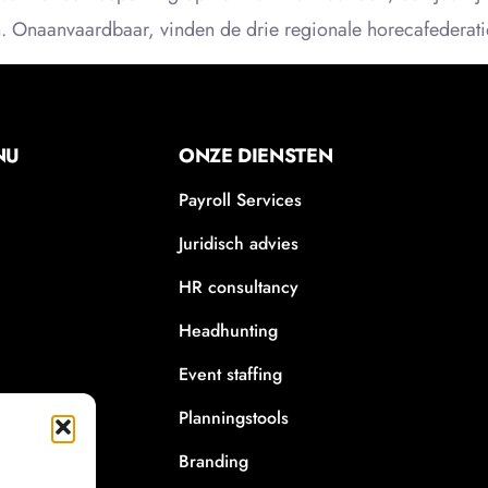
n. Onaanvaardbaar, vinden de drie regionale horecafederatie
NU
ONZE DIENSTEN
Payroll Services
Juridisch advies
HR consultancy
Headhunting
Event staffing
Planningstools
Branding