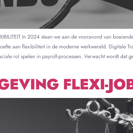
LITEIT In 2024 staan we aan de vooravond van boeiende v
fte aan flexibiliteit in de moderne werkwereld. Digitale T
ruciale rol spelen in payroll-processen. Verwacht wordt dat
EVING FLEXI-JO