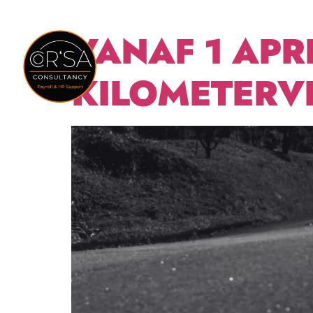
Home
Dienst
VANAF 1 APR
KILOMETER