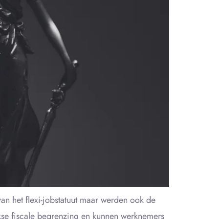
 het flexi-jobstatuut maar werden ook de
kse fiscale begrenzing en kunnen werknemers