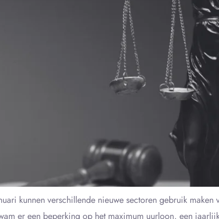
i kunnen verschillende nieuwe sectoren gebruik maken van
kwam er een beperking op het maximum uurloon, een jaarlij