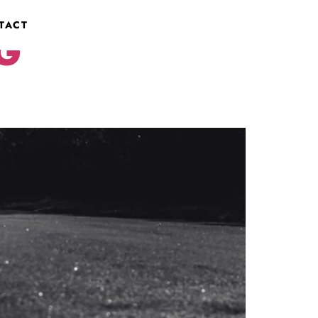
TACT
G