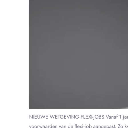
NIEUWE WETGEVING FLEXI-JOBS Vanaf 1 januar
voorwaarden van de flexi-job aangepast. Zo 