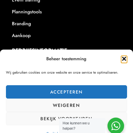
Planningstools
Branding
Aankoop
BEDRIJFSINFORMATIE
Beheer toestemming
+32 479/60.21.18
Wij gebruiken cookies om onze website en onze service te optimaliseren.
info@corsa-consultancy.be
BE1024630103
ACCEPTEREN
Iepersestraat 215, 8800 Roeselare
RPR Gent afdeling Dendermonde
WEIGEREN
BEKIJK VOORKEUREN
© Copyright 2025 Cor’Sa Consultancy
Hoe kunnen we u
helpen?