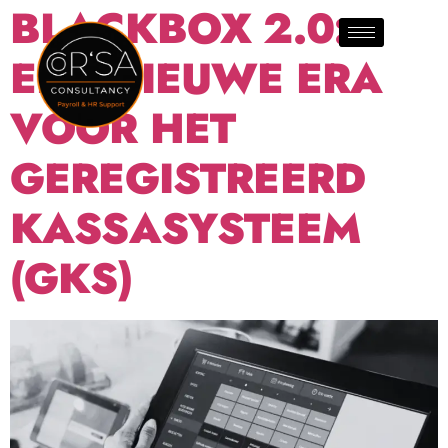
BLACKBOX 2.0:
EEN NIEUWE ERA
VOOR HET
GEREGISTREERD
KASSASYSTEEM
(GKS)