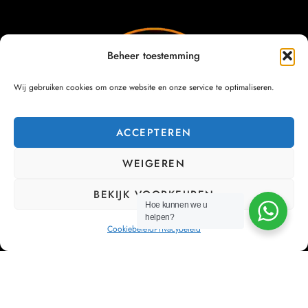
Beheer toestemming
Wij gebruiken cookies om onze website en onze service te optimaliseren.
ACCEPTEREN
WEIGEREN
BEKIJK VOORKEUREN
Hoe kunnen we u
helpen?
Cookiebeleid
Privacybeleid
Bij Cor’Sa streven we ernaar om bedrijven te ontlasten
van hun HR management, zodat zij zich kunnen
concentreren op wat echt belangrijk is: hun bedrijf laten
groeien.
NAVIGATIEMENU