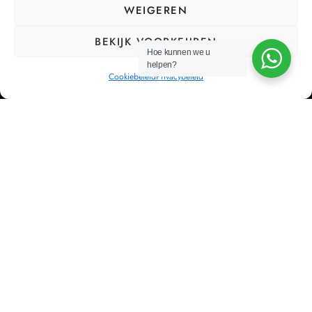
WEIGEREN
BEKIJK VOORKEUREN
Hoe kunnen we u
helpen?
Cookiebeleid
Privacybeleid
Bij Cor’Sa streven we ernaar om bedrijven te ontlasten
van hun HR management, zodat zij zich kunnen
concentreren op wat echt belangrijk is: hun bedrijf laten
groeien.
NAVIGATIEMENU
Home
Diensten
Partners
Contact
ONZE DIENSTEN