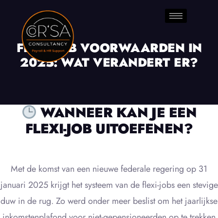
FLEXI-JOB VOORWAARDEN IN
2025: WAT VERANDERT ER?
WANNEER KAN JE EEN
FLEXI-JOB UITOEFENEN?
Met de komst van een nieuwe federale regering op 31
januari 2025 krijgt het systeem van de flexi-jobs een stevige
duw in de rug. Zo werd onder meer beslist om het jaarlijkse
inkomstenplafond voor niet-gepensioneerden op te trekken