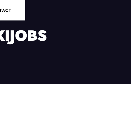
TACT
IJOBS