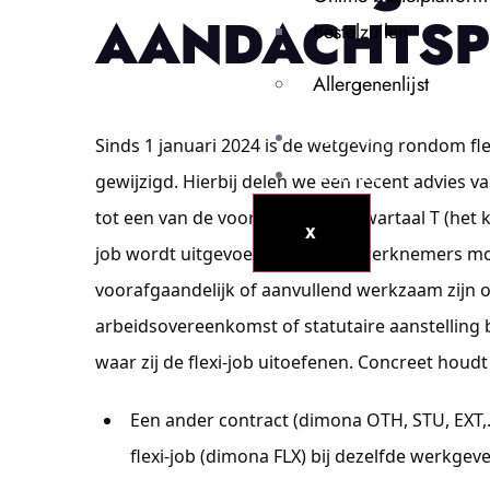
AANDACHTSP
Bestelzuilen
Allergenenlijst
Partners
Sinds 1 januari 2024 is de wetgeving rondom fle
Contact
gewijzigd.
Hierbij delen we een recent advies v
tot een van de voorwaarden in kwartaal T (het k
X
job wordt uitgevoerd):
Flexi-job werknemers m
voorafgaandelijk of aanvullend werkzaam zijn 
arbeidsovereenkomst of statutaire aanstelling 
waar zij de flexi-job uitoefenen. Concreet houdt 
Een ander contract (dimona OTH, STU, EXT
flexi-job (dimona FLX) bij dezelfde werkgeve