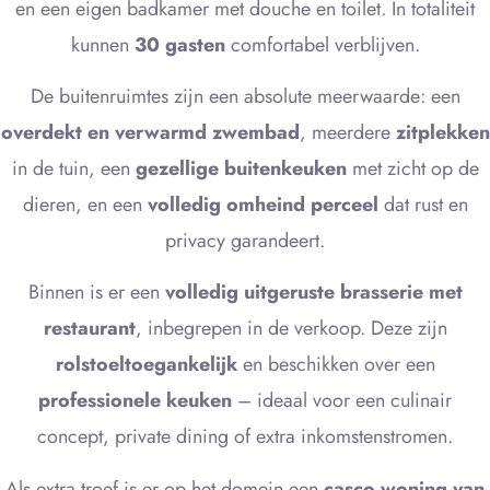
en een eigen badkamer met douche en toilet. In totaliteit
kunnen
30 gasten
comfortabel verblijven.
De buitenruimtes zijn een absolute meerwaarde: een
overdekt en verwarmd zwembad
, meerdere
zitplekken
in de tuin, een
gezellige buitenkeuken
met zicht op de
dieren, en een
volledig omheind perceel
dat rust en
privacy garandeert.
Binnen is er een
volledig uitgeruste brasserie met
restaurant
, inbegrepen in de verkoop. Deze zijn
rolstoeltoegankelijk
en beschikken over een
professionele keuken
– ideaal voor een culinair
concept, private dining of extra inkomstenstromen.
Als extra troef is er op het domein een
casco woning van