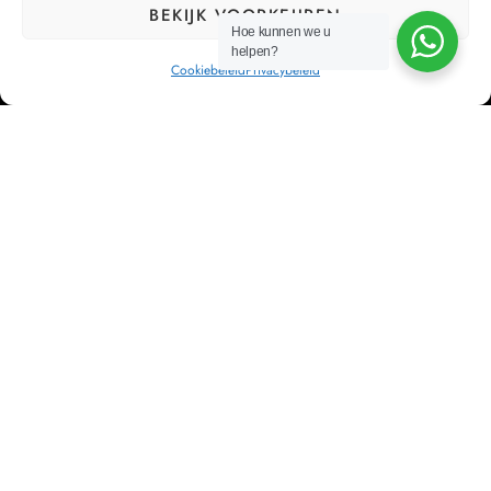
BEKIJK VOORKEUREN
Hoe kunnen we u
helpen?
Cookiebeleid
Privacybeleid
Bij Cor’Sa streven we ernaar om bedrijven te ontlasten
van hun HR management, zodat zij zich kunnen
concentreren op wat echt belangrijk is: hun bedrijf laten
groeien.
NAVIGATIEMENU
Home
Diensten
Partners
Contact
ONZE DIENSTEN