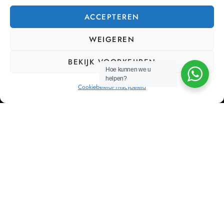
ACCEPTEREN
WEIGEREN
BEKIJK VOORKEUREN
Hoe kunnen we u
helpen?
Cookiebeleid
Privacybeleid
Bij Cor’Sa streven we ernaar om bedrijven te ontlasten
van hun HR management, zodat zij zich kunnen
concentreren op wat echt belangrijk is: hun bedrijf laten
groeien.
NAVIGATIEMENU
Home
Diensten
Partners
Contact