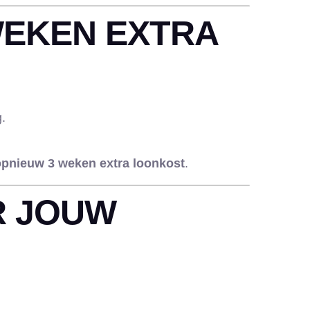
WEKEN EXTRA
g.
 opnieuw 3 weken extra loonkost
.
R JOUW