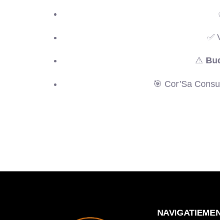
✅ 
⚠️
Bud
🎯 Cor’Sa Consul
NAVIGATIEME