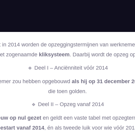
ut in 2014 worden de opzeggingstermijnen van werkneme
het zogenaamde
kliksysteem
. Daarbij wordt de opzeg 
🔹 Deel I – Anciënniteit vóór 2014
knemer zou hebben opgebouwd
als hij op 31 december 
die toen golden.
🔹 Deel II – Opzeg vanaf 2014
ieuw op nul gezet
en geldt een vaste tabel met opzegterm
gestart vanaf 2014
, én als tweede luik voor wie vóór 201