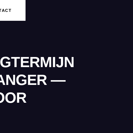
TACT
EGTERMIJN
LANGER —
OOR