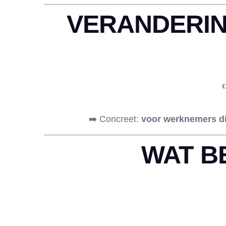
VERANDERIN
➡️ Concreet:
voor werknemers die
WAT B