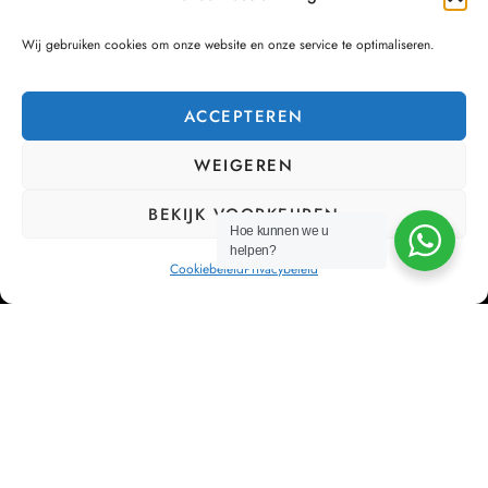
Wij gebruiken cookies om onze website en onze service te optimaliseren.
ACCEPTEREN
WEIGEREN
BEKIJK VOORKEUREN
Hoe kunnen we u
helpen?
Cookiebeleid
Privacybeleid
Bij Cor’Sa streven we ernaar om bedrijven te ontlasten
van hun HR management, zodat zij zich kunnen
concentreren op wat echt belangrijk is: hun bedrijf laten
groeien.
NAVIGATIEMENU
Home
Diensten