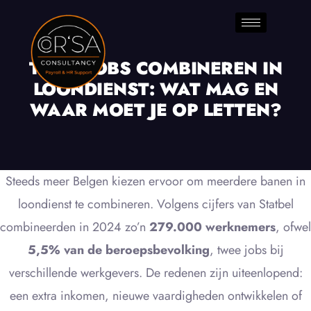
TWEE JOBS COMBINEREN IN
LOONDIENST: WAT MAG EN
WAAR MOET JE OP LETTEN?
Steeds meer Belgen kiezen ervoor om meerdere banen in
loondienst te combineren. Volgens cijfers van Statbel
combineerden in 2024 zo’n
279.000 werknemers
, ofwel
5,5% van de beroepsbevolking
, twee jobs bij
verschillende werkgevers. De redenen zijn uiteenlopend:
een extra inkomen, nieuwe vaardigheden ontwikkelen of