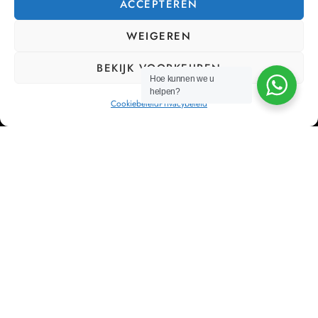
ACCEPTEREN
WEIGEREN
BEKIJK VOORKEUREN
Hoe kunnen we u
helpen?
Cookiebeleid
Privacybeleid
Bij Cor’Sa streven we ernaar om bedrijven te ontlasten
van hun HR management, zodat zij zich kunnen
concentreren op wat echt belangrijk is: hun bedrijf laten
groeien.
NAVIGATIEMENU
Home
Diensten
Partners
Contact