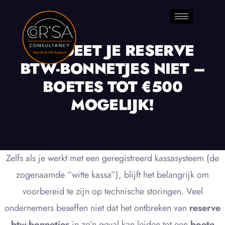
VERGEET JE RESERVE
BTW-BONNETJES NIET –
BOETES TOT €500
MOGELIJK!
Zelfs als je werkt met een geregistreerd kassasysteem (de
zogenaamde “witte kassa”), blijft het belangrijk om
voorbereid te zijn op technische storingen. Veel
ondernemers beseffen niet dat het ontbreken van
reserve
btw-bonnetjes
in zo’n geval kan leiden tot een
boete