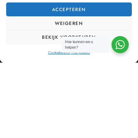
ACCEPTEREN
WEIGEREN
BEKIJK VOORKEUREN
Hoe kunnen we u
helpen?
Cookiebeleid
Privacybeleid
Bij Cor’Sa streven we ernaar om bedrijven te ontlasten
van hun HR management, zodat zij zich kunnen
concentreren op wat echt belangrijk is: hun bedrijf laten
groeien.
NAVIGATIEMENU
Home
Diensten
Partners
Contact