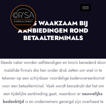
WEES WAAKZAAM BIJ
AANBIEDINGEN ROND
BETAALTERMINALS
Steeds vaker worden zelfstandigen en kmo’s benaderd door
malafide firma’s die hen onder druk zetten om snel in te
tekenen op een schijnbaar voordelige kaderovereenkomst
voor een betaalterminal. Vaak wordt benadrukt dat het om
een tijdelijke aanbieding gaat, waardoor er
nauwelijks
bedenktijd
is en ondernemers geneigd zijn overhaast te