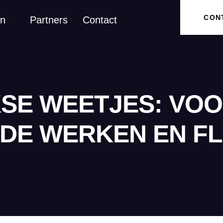
CON
en
Partners
Contact
KSE WEETJES: VO
5DE WERKEN EN FL