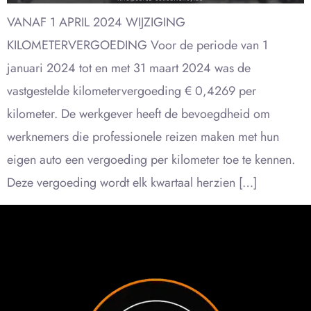
VANAF 1 APRIL 2024 WIJZIGING
KILOMETERVERGOEDING Voor de periode van 1
januari 2024 tot en met 31 maart 2024 was de
vastgestelde kilometervergoeding € 0,4269 per
kilometer. De werkgever heeft de bevoegdheid om
werknemers die professionele reizen maken met hun
eigen auto een vergoeding per kilometer toe te kennen.
Deze vergoeding wordt elk kwartaal herzien […]