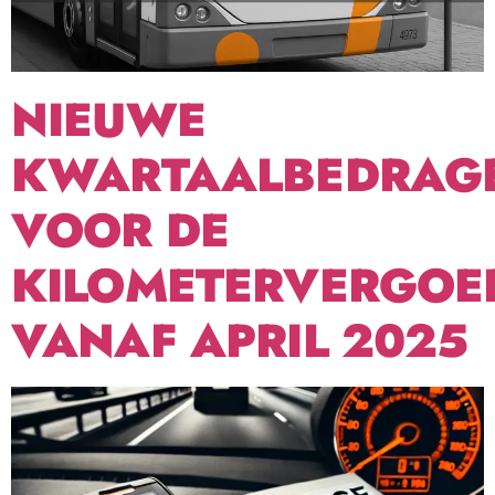
NIEUWE
KWARTAALBEDRAG
VOOR DE
KILOMETERVERGOE
VANAF APRIL 2025