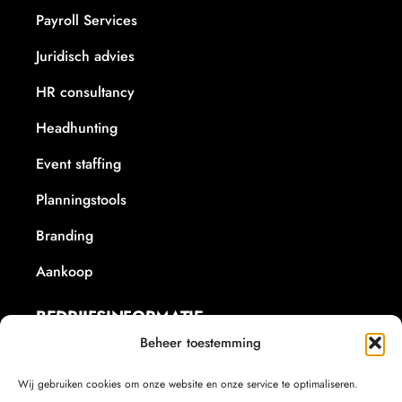
Payroll Services
Juridisch advies
HR consultancy
Headhunting
Event staffing
Planningstools
Branding
Aankoop
BEDRIJFSINFORMATIE
Beheer toestemming
+32 479/60.21.18
info@corsa-consultancy.be
Wij gebruiken cookies om onze website en onze service te optimaliseren.