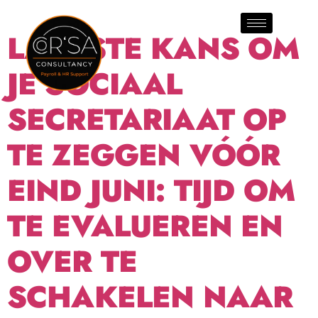
SECRETARIAAT
LAATSTE KANS OM
JE SOCIAAL
SECRETARIAAT OP
TE ZEGGEN VÓÓR
EIND JUNI: TIJD OM
TE EVALUEREN EN
OVER TE
SCHAKELEN NAAR