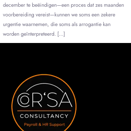
december te beëindigen—een proces dat zes maanden
voorbereiding vereist—kunnen we soms een zekere
urgentie waarnemen, die soms als arrogantie kan
worden geïnterpreteerd. […]