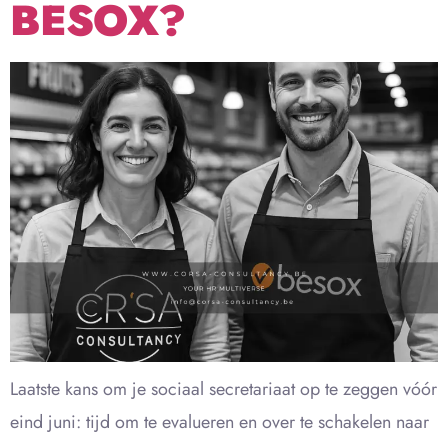
BESOX?
Laatste kans om je sociaal secretariaat op te zeggen vóór
eind juni: tijd om te evalueren en over te schakelen naar